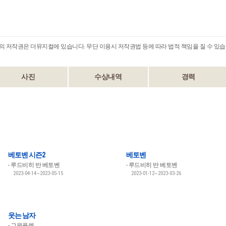
B의 저작권은 더뮤지컬에 있습니다. 무단 이용시 저작권법 등에 따라 법적 책임을 질 수 있습
사진
수상내역
경력
베토벤 시즌2
베토벤
루드비히 반 베토벤
루드비히 반 베토벤
2023-04-14~2023-05-15
2023-01-12~2023-03-26
웃는 남자
그윈플렌