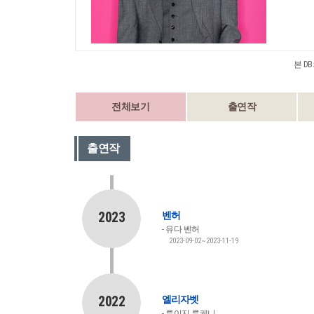
본 D
전체보기
출연작
출연작
2023
벤허
유다 벤허
2023-09-02~2023-11-19
2022
엘리자벳
루이지 루케니