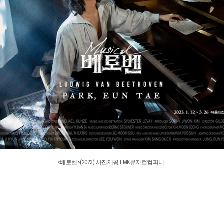
<베토벤>(2023) 사진제공 EMK뮤지컬컴퍼니