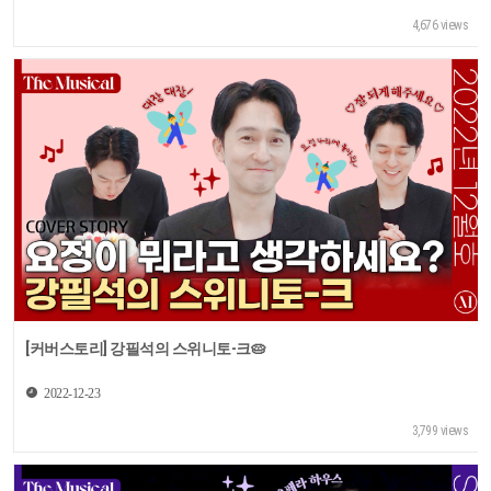
4,676 views
[커버스토리] 강필석의 스위니토-크🥧
2022-12-23
3,799 views