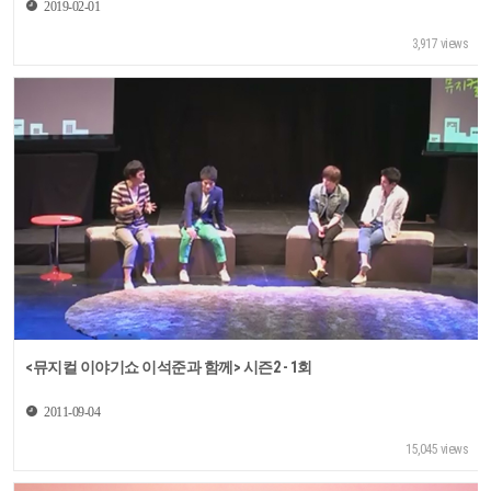
이영미·김히어라·김국희
2019-02-01
3,917 views
<뮤지컬 이야기쇼 이석준과 함께> 시즌2 - 1회
2011-09-04
15,045 views