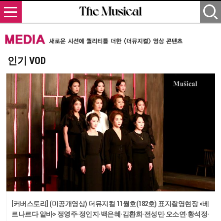
인기 VOD
[커버스토리] (미공개영상) 더뮤지컬 11월호(182호) 표지촬영현장 <베
르나르다 알바> 정영주·정인지·백은혜·김환희·전성민·오소연·황석정·