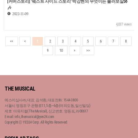
[커버스토리] '웨스트 사이드 스토리' 박강현의 무엇이든 불러보살🎤
🎶
2022-11-09
4,037 views
<<
<
1
2
3
4
5
6
7
8
9
10
>
>>
THE MUSICAL
예스이십사㈜, 대표: 김석환, 대표전화: 1544-3800
서울시 영등포구 은행로11, 5층~6층(여의도동, 일신빌딩)
제호: 더뮤지컬(The Musical), 신고번호: 영등포, 라00617
E-mail: info_themusical@yes24.com
Copyright ⓒ YES24 Corp. All Rights Reserved.