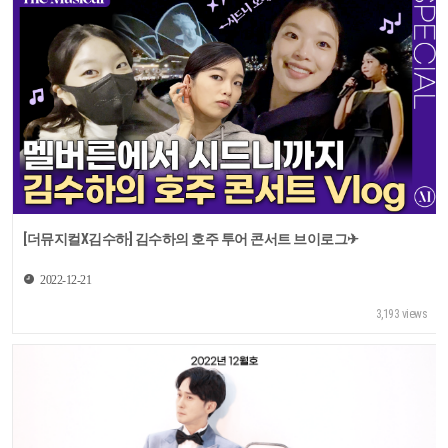
[더뮤지컬X김수하] 김수하의 호주 투어 콘서트 브이로그✈
2022-12-21
3,193 views