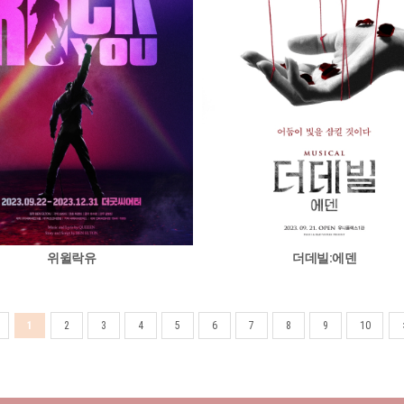
위윌락유
더데빌:에덴
1
2
3
4
5
6
7
8
9
10