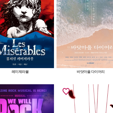
레미제라블
바닷마을 다이어리