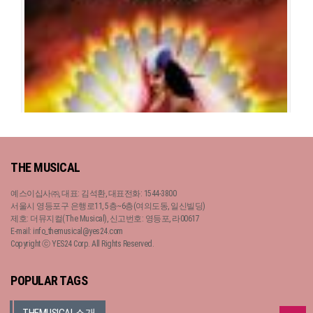
출연진
문혜원
오진영
김법래
윤형렬
서범석
류창우
김성민
김태형
이정열
문종원
박은태
김태훈
김정현
곽선영
김경엽
장윤정
전호준
김현
계채영
김성곤
한승용
노트르담 드 파리
THE MUSICAL
공연일시
2006-01-18 ~ 2006-02-26
예스이십사㈜, 대표: 김석환, 대표전화: 1544-3800
공연장
세종문화회관 대극장
서울시 영등포구 은행로11, 5층~6층(여의도동, 일신빌딩)
출연진
제호: 더뮤지컬(The Musical), 신고번호: 영등포, 라00617
E-mail: info_themusical@yes24.com
Copyright ⓒ YES24 Corp. All Rights Reserved.
노트르담 드 파리
POPULAR TAGS
공연일시
2005-02-25 ~ 2005-03-30
공연장
세종문화회관 대극장