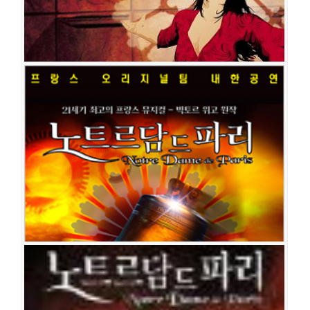
노트르담 드 파리
공연일시
2008-01-18 ~ 2008-02-28
공연장
세종문화회관 대극장
출연진
최성희(바다)
문혜원
오진영
김법래
윤형렬
이정열
문종원
서
범석
류창우
박은태
김태훈
김성민
김태형
김정현
곽선영
김경엽
이재홍
전호준
김현
석진환
이현정
장윤정
계채영
김하정
한승용
노트르담 드 파리
공연일시
2007-11-30 ~ 2007-12-09
공연장
고양아람누리 아람극장