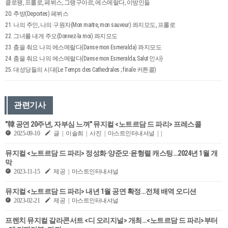
클로팽, 프롤로, 페뷔스, 그랭구아르, 에스메랄다, 이방인들
20. 추방(Deportes) 페뷔스
21. 나의 주인, 나의 구원자(Mon maitre, mon sauveur) 콰지모도, 프롤로
22. 그녀를 내게 주오(Donnez-la moi) 콰지모도
23. 춤을 춰요 나의 에스메랄다(Danse mon Esmeralda) 콰지모도
24. 춤을 춰요 나의 에스메랄다(Danse mon Esmeralda; Salut 인사)
25. 대성당들의 시대(Le Temps des Cathedrales ; finale 커튼콜)
관련기사
"韓 공연 20주년, 자부심 느껴" 뮤지컬 <노트르담 드 파리> 프레스콜
2025-09-10
글 | 이솔희 | 사진 | 마스트인터내셔널 | |
뮤지컬 <노트르담 드 파리> 정성화·양준모·윤형렬 캐스팅…2024년 1월 개
막
2023-11-15
제공 | 마스트인터내셔널
뮤지컬 <노트르담 드 파리> 내년 1월 공연 확정…전체 배역 오디션
2023-02-21
제공 | 마스트인터내셔널
프렌치 뮤지컬 갈라콘서트 <디 오리지널> 개최…<노트르담 드 파리>부터