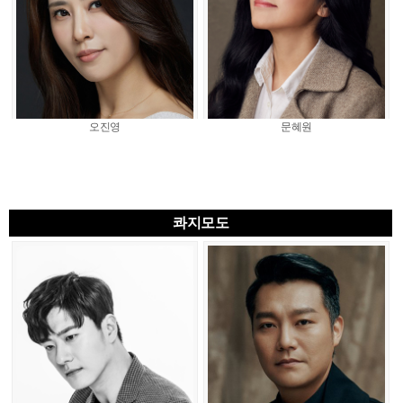
오진영
문혜원
콰지모도