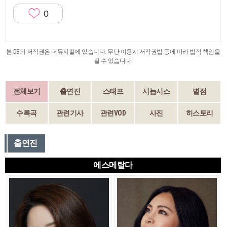
0
본 DB의 저작권은 더뮤지컬에 있습니다. 무단 이용시 저작권법 등에 따라 법적 책임을
질 수 있습니다.
전체보기
출연진
스태프
시놉시스
별점
수록곡
관련기사
관련VOD
사진
히스토리
출연진
에스메랄다