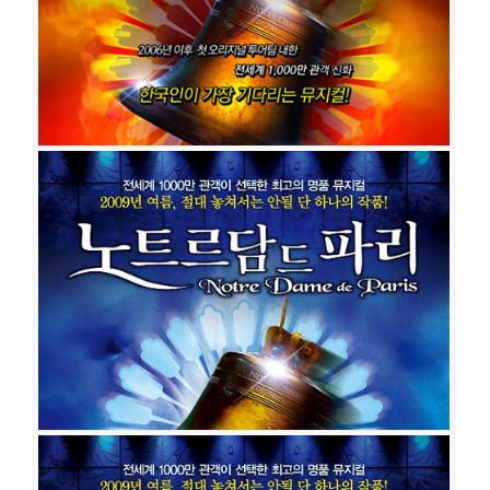
출연진
홍광호
윤형렬
최성희(바다)
윤공주
문혜원
마이클 리
정동하
전동석
민영기
최민철
문종원
조휘
김성민
박은석
이정화
안솔지
노트르담 드 파리
공연일시
2013-09-27 ~ 2013-11-17
공연장
블루스퀘어 삼성전자홀
출연진
홍광호
윤형렬
최성희(바다)
윤공주
마이클 리
정동하
전동석
민영기
최민철
문종원
조휘
박은석
이정화
안솔지
박성룡
김성민
노트르담 드 파리
공연일시
2012-01-19 ~ 2012-02-26
공연장
세종문화회관 대극장
출연진
맷 로랑(Matt Laurent)
캔디스 파리즈(Candice Parise)
로베르 마리