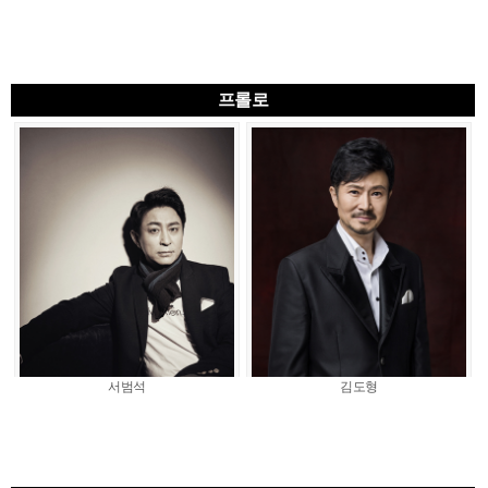
프롤로
서범석
김도형