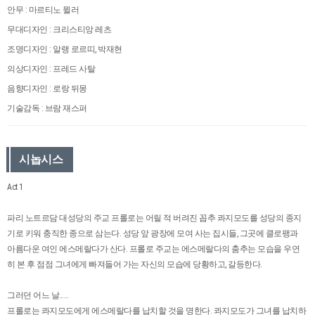
안무 : 마르티노 뮐러
무대디자인 : 크리스티앙 레츠
조명디자인 : 알랭 로르띠, 박재현
의상디자인 : 프레드 사탈
음향디자인 : 로랑 뒤몽
기술감독 : 브람 재스퍼
시놉시스
Act 1
파리 노트르담 대성당의 주교 프롤로는 어릴 적 버려진 꼽추 콰지모도를 성당의 종지
기로 키워 충직한 종으로 삼는다. 성당 앞 광장에 모여 사는 집시들, 그곳에 클로팽과
아름다운 여인 에스메랄다가 산다. 프롤로 주교는 에스메랄다의 춤추는 모습을 우연
히 본 후 점점 그녀에게 빠져들어 가는 자신의 모습에 당황하고, 갈등한다.
그러던 어느 날……
프롤로는 콰지모도에게 에스메랄다를 납치할 것을 명한다. 콰지모도가 그녀를 납치하