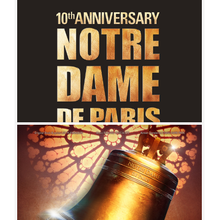
노트르담 드 파리
공연일시
2016-06-17 ~ 2016-08-21
공연장
블루스퀘어 삼성전자홀
출연진
홍광호
케이윌
윤공주
전나영
마이클 리
김다현
서범석
최민
철
오종혁
이충주
문종원
박시원
김금나
문종원
린아
정동하
다은
노트르담 드 파리
공연일시
2015-10-15 ~ 2015-11-15
공연장
블루스퀘어 삼성전자홀
노트르담 드 파리
출연진
맷 로랑(Matt Laurent)
안젤로 델 베키오(Angelo Del Vecchio)
리샤
공연일시
2015-01-15 ~ 2015-02-27
르 샤레스트(Richard Charest)
존 아이젠(John Eyzen)
로베르 마리엥(Robert