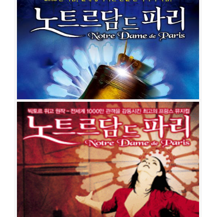
엥(Robert Marien)
데니스 텐 베르헤르트(Dennis Ten Vergert)
이안 카를릴(Ian
Carlyle)
스테판 웹(Stephen Webb)
릴리 제인 영(Lilly-Jane Young)
나이젤 리
차드(Nigel Richards)
팀 드리에슨(Tim Driesen)
미리암 브루소(Myriam
Brousseau)
노트르담 드 파리
공연일시
2009-09-01 ~ 2009-09-12
공연장
성남아트센터 오페라하우스
출연진
최성희(바다)
문혜원
오진영
윤형렬
조순창
서범석
김수용
박
은태
전동석
문종원
임호준
최수형
박민성
김성민
김정현
곽선영
박성룡
석진환
이재홍
김루나