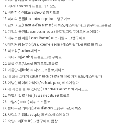
11. 마녀(La sorciere) 프롤로, 콰지모도
12. 버려진 아이(L’enfant trouve) 콰지모도
13. 파리의 문들(Les portes de paris) 그랭구아르
14. 납치 시도(Tentative d’enlevement) 페뷔스, 에스메랄다, 그랭구아르, 프롤로
15. 기적의 궁전(La cour des miracles) 클로팽,그랭구아르,에스메랄다
16. 페뷔스란 이름(Le mot Phœbus) 에스메랄다, 그랭구아르
17. 태양처럼 눈부신(Beau comme le soleil) 에스메랄다, 플뢰르 드 리스
18. 괴로워(Dechire) 페뷔스
19. 아나키아(Anarkia) 프롤로, 그랭구아르
20. 물을 주오(A boire) 콰지모도, 프롤로
21. 아름답다(Belle) 콰지모도,프롤로,페뷔스
22. 내 집은 그대의 집(Ma maison, c’est ta maison) 콰지모도, 에스메랄다
23. 이방인의 아베마리아(Ave Maria paien) 에스메랄다
24. 내 마음을 볼 수 있다면(Si tu pouvais voir en moi) 콰지모도
25. 파멸의 길로 나를(Tu vas me detruire) 프롤로
26. 그림자(L’ombre) 페뷔스,프롤로
27. 발다무르 카바레(Le val d’amour) 그랭구아르, 페뷔스
28. 사랑의 기쁨(La volupte) 페뷔스, 에스메랄다
29. 숙명이여(Fatalite) 그랭구아르, 합창