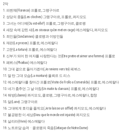
2막
1. 피렌체(Florence) 프롤로, 그랭구아르
2. 성당의 종들(Les cloches) 그랭구아르, 프롤로, 콰지모도
3. 그녀는 어디에(Ou est-elle?) 프롤로, 그랭구아르, 클로팽
4. 새장 속에 갇힌 새(Les oiseaux qu’on met en cage) 에스메랄다, 콰지모도
5. 죄인들(Condamnes) 클로팽과 이방인들
6. 재판(Le proces) 프롤로, 에스메랄다
7. 고문(La torture) 프롤로, 에스메랄다
8. 신부가 되어 한 여자를 사랑한다는 것(Etre pretre et aimer une femme) 프롤로
9. 페뷔스(Phœbus) 에스메랄다
10. 그대 곁으로 돌아가겠어(Je reviens vers toi) 페뷔스
11. 말 탄 그대 모습(La monture) 플뢰르 드 리스
12. 에스메랄다를 찾아간 프롤로(Visite de Frollo a Esmeralda) 프롤로, 에스메랄다
13. 네가 춤추던 그 날 아침(Un matin tu dansais) 프롤로, 에스메랄다
14. 해방(Liberes) 콰지모도, 클로팽, 그랭구아르, 에스메랄다, 합창
15. 달(Lune) 그랭구아르
16. 그대에게 호각을 줄게요(Je te laisse un sifflet) 콰지모도, 에스메랄다
17. 불공평한 이 세상(Dieu que le monde est injuiste) 콰지모도
18. 살리라(Vivre) 에스메랄다
19. 노트르담 습격ㆍ클로팽의 죽음(L’attaque de Notre-Dame)