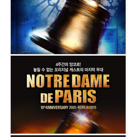
공연일시
2020-11-10 ~ 2021-01-17
공연장
블루스퀘어 인터파크홀
출연진
안젤로 델 베키오(Angelo Del Vecchio)
히바 타와지 (Hiba Tawaji)
리샤르 샤레스트(Richard Charest)
플로 칼리 (Flo Carli)
다니엘 라부아
(Daniel Lavoie)
로베르 마리엥(Robert Marien)
제이 (Jay)
아이작 엔지 (Isaac
N'zi)
쟌 마르코 스키아레띠 (Gian Marco Schiaretti)
마틴 지로 (Martin Giroux)
플로 칼리 (Flo Carli)
이반 페노(Yvan Pedneault)
제레미 아믈랭(Jeremy
Amelin)
알리제 라랑드 (Alyzee Lalande)
로미나 팔메리 (Romina Palmeri)
엘하
이다 다니 (ElHaida Dani)
노트르담 드 파리
공연일시
2018-06-08 ~ 2018-08-05
공연장
세종문화회관 대극장
출연진
케이윌
윤형렬
윤공주
차지연
정유지
마이클 리
정동하
민영
기
최민철
최수형
이충주
고은성
박시원
이지수
이봄소리
함연지
최재림
서범석
장지후