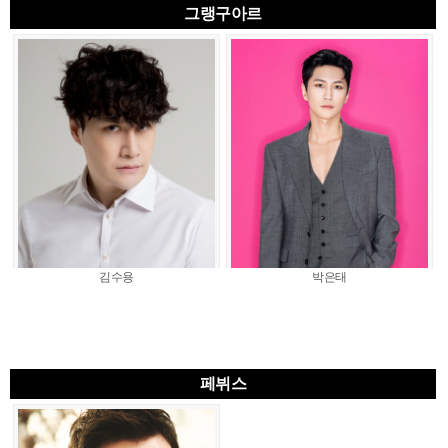
그랭구아르
김수용
박은태
페뷔스