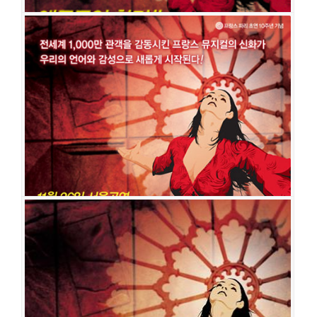
노트르담 드 파리
공연일시
2009-08-01 ~ 2009-08-27
공연장
국립극장 해오름극장
출연진
윤형렬
조순창
문혜원
오진영
서범석
서태화
김수용
박은태
전동석
문종원
임호준
최수형
박민성
김정현
곽선영
박성룡
석진환
이재
홍
최성희(바다)
김루나
노트르담 드 파리
공연일시
2008-03-15 ~ 2008-04-19
공연장
성남아트센터 오페라하우스
출연진
문혜원
오진영
김법래
윤형렬
박은태
김태훈
류창우
서범석
이정열
문종원
김성민
김태형
김정현
곽선영
최성희(바다)
김경엽
이재
홍
전호준
김현
석진환
이현정
장윤정
계채영
김하정
한승용