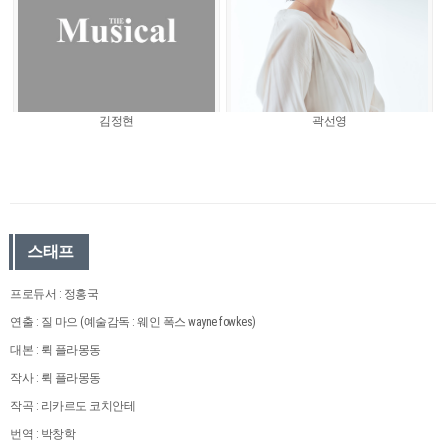
김정현
곽선영
스태프
프로듀서 : 정홍국
연출 : 질 마으 (예술감독 : 웨인 폭스 wayne fowkes)
대본 : 뤽 플라몽동
작사 : 뤽 플라몽동
작곡 : 리카르도 코치안테
번역 : 박창학