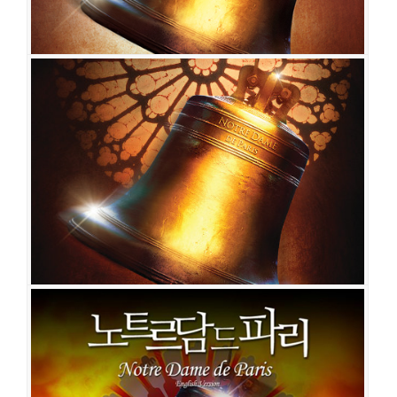
Marien)
제롬 콜렛(Jerome Collet)
스테파니 베다드(Stephanie Bedard)
미리
공연장
세종문화회관 대극장
암 브루소(Myriam Brousseau)
제레미 아믈랭(Jeremy Amelin)
존 아이젠(John
출연진
맷 로랑(Matt Laurent)
안젤로 델 베키오(Angelo Del Vecchio)
스테
Eyzen)
루크 메빌(Luck Mervil)
안젤로 델 베키오(Angelo Del Vecchio)
샤를로
파니 베다드(Stephanie Bedard)
미리암 브루소(Myriam Brousseau)
리샤르 샤
트 비작크(Charlotte Bizjak)
미리암 브루소(Myriam Brousseau)
레스트(Richard Charest)
존 아이젠(John Eyzen)
로베르 마리엥(Robert
Marien)
제롬 콜렛(Jerome Collet)
가르디 퓨리(Gardy Fury)
로디 줄리엔느
(Roddy Julienne)
안젤로 델 베키오(Angelo Del Vecchio)
이반 페노(Yvan
Pedneault)
존 아이젠(John Eyzen)
스테파니 슈레저(Stephanie Schlesser)
미
리암 브루소(Myriam Brousseau)
노트르담 드 파리
공연일시
2014-02-03 ~ 2014-02-11
공연장
세종문화회관 대극장