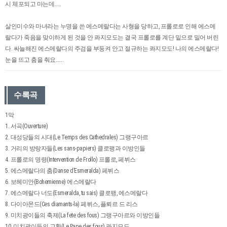
시 체포되고 마는데……
살인미수와 마녀라는 누명을 쓴 에스메랄다는 사형을 당하고, 프롤로로 인해 에스메
랄다가 죽음을 맞이하게 된 것을 안 콰지모도는 결국 프롤로를 계단 밑으로 밀어 버린
다. 싸늘해진 에스메랄다의 주검을 부둥켜 안고 절규하는 콰지모도! 나의 에스메랄다!
눈을 뜨고 춤을 춰요…….
수록곡
1막
1. 서곡(Ouverture)
2. 대성당들의 시대(Le Temps des Cathedrales) 그랭구아르
3. 거리의 방랑자들(Les sans-papiers) 클로팽과 이방인들
4. 프롤로의 명령(Intervention de Frollo) 프롤로, 페뷔스
5. 에스메랄다의 춤(Danse d’Esmeralda) 페뷔스
6. 보헤미안(Bohemienne) 에스메랄다
7. 에스메랄다 너도(Esmeralda, tu sais) 클로팽, 에스메랄다
8. 다이아몬드(Ces diamants-la) 페뷔스, 플뢰르 드 리스
9. 미치광이들의 축제(La fete des fous) 그랭구아르와 이방인들
10. 미치광이들의 교황(Le Pape des fous) 콰지모도