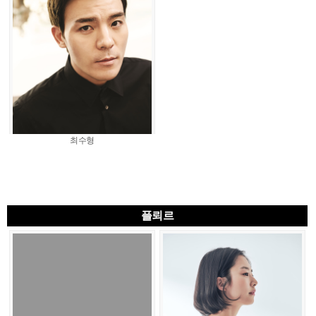
최수형
플뢰르