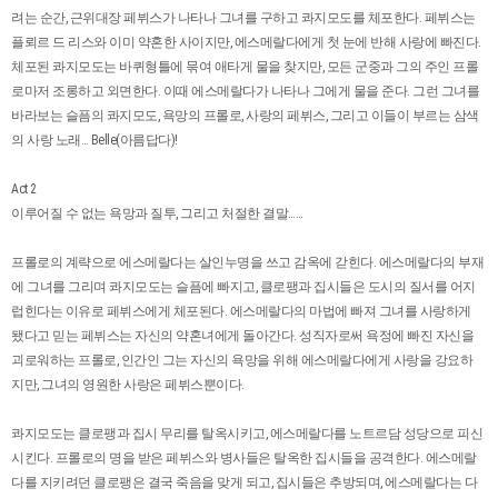
려는 순간, 근위대장 페뷔스가 나타나 그녀를 구하고 콰지모도를 체포한다. 페뷔스는
플뢰르 드 리스와 이미 약혼한 사이지만, 에스메랄다에게 첫 눈에 반해 사랑에 빠진다.
체포된 콰지모도는 바퀴형틀에 묶여 애타게 물을 찾지만, 모든 군중과 그의 주인 프롤
로마저 조롱하고 외면한다. 이때 에스메랄다가 나타나 그에게 물을 준다. 그런 그녀를
바라보는 슬픔의 콰지모도, 욕망의 프롤로, 사랑의 페뷔스, 그리고 이들이 부르는 삼색
의 사랑 노래… Belle(아름답다)!
Act 2
이루어질 수 없는 욕망과 질투, 그리고 처절한 결말……
프롤로의 계략으로 에스메랄다는 살인누명을 쓰고 감옥에 갇힌다. 에스메랄다의 부재
에 그녀를 그리며 콰지모도는 슬픔에 빠지고, 클로팽과 집시들은 도시의 질서를 어지
럽힌다는 이유로 페뷔스에게 체포된다. 에스메랄다의 마법에 빠져 그녀를 사랑하게
됐다고 믿는 페뷔스는 자신의 약혼녀에게 돌아간다. 성직자로써 욕정에 빠진 자신을
괴로워하는 프롤로, 인간인 그는 자신의 욕망을 위해 에스메랄다에게 사랑을 강요하
지만, 그녀의 영원한 사랑은 페뷔스뿐이다.
콰지모도는 클로팽과 집시 무리를 탈옥시키고, 에스메랄다를 노트르담 성당으로 피신
시킨다. 프롤로의 명을 받은 페뷔스와 병사들은 탈옥한 집시들을 공격한다. 에스메랄
다를 지키려던 클로팽은 결국 죽음을 맞게 되고, 집시들은 추방되며, 에스메랄다는 다