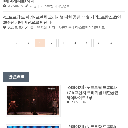
<레 미제라블>까지
2023-01-16
제공 | 마스트엔터테인먼트
<노트르담 드 파리> 프렌치 오리지널 내한 공연, 11월 개막…프랑스 초연
20주년 기념 버전으로 만난다
2020-08-06
글 | 유지희 기자 | 사진제공 | 마스트엔터테인먼트
<<
<
1
2
3
4
5
>
>>
관련VOD
[스테이지] <노트르담 드 파리>
2015 프렌치 오리지널 내한공연
하이라이트 2부
2015-01-16
[스테이지] <노트르담 드 파리>