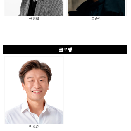
윤형렬
조순창
클로팽
임호준