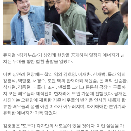
뮤지컬 <킹키부츠>가 상견례 현장을 공개하며 열정과 에너지가 넘
치는 무대를 향한 힘찬 출발을 알렸다.
이번 상견례 현장에는 찰리 역의 김호영, 이재환, 신재범, 롤라 역의
강홍석, 백형훈, 서경수, 로렌 역의 한재아와 허윤슬, 돈 역의 신승환,
심재현, 김동현, 니콜라, 조지, 엔젤들 그리고 든든한 공장 식구들까
지 모든 배우들과 제작진이 한자리에 모인 가운데 진행됐다. 공개된
사진에는 오랜만에 재회한 기존 배우들의 반가운 인사와 새롭게 합
류한 배우들의 설렘 어린 미소가 어우러지며, 화기애애한 분위기와
유쾌한 에너지가 가득 담겼다.
김호영은 "모두가 각자만의 새로움이 있을 것이다. 이런 설렘을 가