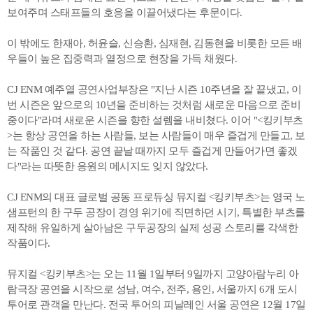
보여주며 스태프들의 호응을 이끌어냈다는 후문이다.
이 밖에도 한재아, 허윤슬, 신승환, 심재현, 김동현을 비롯한 모든 배
우들이 높은 집중력과 열정으로 현장을 가득 채웠다.
CJ ENM 예주열 공연사업부장은 "지난 시즌 10주년을 잘 끝냈고, 이
번 시즌은 앞으로의 10년을 준비하는 것처럼 새로운 마음으로 준비
중이다"라며 새로운 시즌을 향한 설렘을 내비쳤다. 이어 "<킹키부츠
>는 항상 공연을 하는 사람들, 보는 사람들이 매우 즐겁게 만들고, 보
는 작품인 것 같다. 공연 끝날 때까지 모두 즐겁게 만들어가면 좋겠
다"라는 따뜻한 응원의 메시지도 잊지 않았다.
CJ ENM의 대표 글로벌 공동 프로듀싱 뮤지컬 <킹키부츠>는 영국 노
샘프턴의 한 구두 공장이 경영 위기에 직면하던 시기, 특별한 부츠를
제작해 유일하게 살아남은 구두공장의 실제 성공 스토리를 각색한
작품이다.
뮤지컬 <킹키부츠>는 오는 11월 1일부터 9일까지 고양아람누리 아
람극장 공연을 시작으로 성남, 여수, 전주, 용인, 서울까지 6개 도시
투어로 관객을 만난다. 전국 투어의 피날레인 서울 공연은 12월 17일