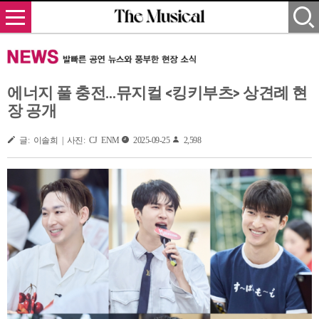
에너지 풀 충전…뮤지컬 <킹키부츠> 상견례 현
장 공개
글: 이솔희 | 사진: CJ ENM
2025-09-25
2,598