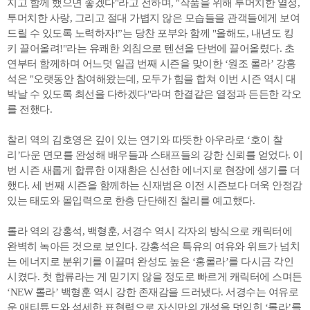
지고 함께 했으면 좋겠다"라고 전하며, "작품을 위해 투머치한 열정,
투머치한 사랑, 그리고 절대 가볍지 않은 모습들을 관객들에게 보여
드릴 수 있도록 노력하자!”는 당찬 포부와 함께 "올해도, 내년도 킹
키 끌어올려!"라는 유쾌한 외침으로 텐션을 단번에 끌어올렸다. 초
연부터 함께하며 어느덧 일곱 번째 시즌을 맞이한 ‘원조 롤라’ 강홍
석은 "오랫동안 참여해왔는데, 모두가 힘을 합쳐 이번 시즌 역시 대
박날 수 있도록 최선을 다하겠다"라며 한결같은 열정과 든든한 각오
를 전했다.
찰리 역의 김호영은 깊이 있는 연기와 따뜻한 아우라로 ‘호이 찰
리’다운 면모를 완성해 배우들과 스태프들의 강한 신뢰를 얻었다. 이
번 시즌 새롭게 합류한 이재환은 신선한 에너지로 현장에 생기를 더
했다. 세 번째 시즌을 함께하는 신재범은 이전 시즌보다 더욱 안정감
있는 태도와 몰입력으로 한층 단단해진 찰리를 예고했다.
롤라 역의 강홍석, 백형훈, 서경수 역시 각자의 방식으로 캐릭터에
완벽히 녹아든 것으로 보인다. 강홍석은 특유의 여유와 위트가 넘치
는 에너지로 분위기를 이끌며 완성도 높은 ‘홍롤라’를 다시금 각인
시켰다. 첫 합류라는 게 믿기지 않을 정도로 빠르게 캐릭터에 스며든
‘NEW 롤라’ 백형훈 역시 강한 존재감을 드러냈다. 서경수는 여유로
운 애티튜드와 섬세한 표현력으로 자신만의 개성을 덧입힌 ‘롤라’를