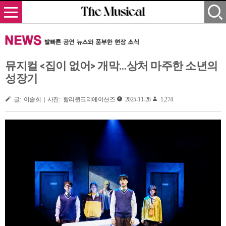
뮤지컬 <집이 없어> 개막…상처 마주한 소년의
성장기
글: 이솔희 | 사진: 할리퀸크리에이션즈
2025-11-28
1,274