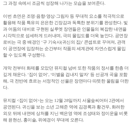
그 과정 속에서 조금씩 성장해 나가는 모습을 보여준다.
이번 초연은 조명·음향·영상·그림자 등 무대적 요소를 적극적으로
활용해 작품 특유의 은은한 긴장감과 독특한 분위기를 완성한다. 빛
과 어둠의 대비로 구현된 실루엣 장면들은 인물들의 복잡한 내면을
시각적으로 섬세하게 드러내며, 극의 몰입도를 더욱 높인다. 공연장
로비는 극 중 배경인 ‘구 기숙사(귀신의 집)’ 콘셉트로 꾸며져, 관객
이 공연장에 입장하는 순간부터 작품의 세계관에 자연스럽게 몰입
할 수 있도록 구성했다.
개막 전부터 화제를 모았던 뮤지컬 넘버 또한 작품의 정서를 한층 더
깊게 채운다. ‘집이 없어’, ‘이별을 겁내지 말자’ 등 선공개 곡을 포함
해, 극 전반에 흐르는 서정적인 선율은 장면마다 따뜻한 울림을 더한
다.
뮤지컬 <집이 없어>는 오는 12월 28일까지 서울숲씨어터 2관에서
공연된다. 귀신을 보는 소년 고해준 역에 김경록과 황건우, 화려한
외모 뒤에 내면에 상처를 지닌 백은영 역에 조성태와 정이운을 비롯
해 윤현선, 홍이솔, 위예경이 무대에 오른다.