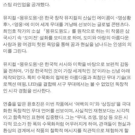
스팅 라인업을 공개했다.
뮤지컬 <몽유도원>은 한국 창작 뮤지컬의 산실인 에이콤이 <명성황
후>, <영웅>에 이어 세계 무대를 겨냥해 선보이는 글로벌 콘텐츠다.
최인호 작가의 소설 『몽유도원도』를 원작으로 하는 이 작품은 삼
국사기 속 ‘도미전’ 설화를 모티프로 하여, 도미와 아랑의 아름다운
사랑과 왕 여경의 헛된 욕망을 통해 꿈과 현실을 넘나드는 인생의 의
미를 그린다.
뮤지컬 <몽유도원>은 한국적 서사와 미학을 바탕으로 보편적 감동
을 전하며, ‘가장 한국적인 것이 가장 세계적인 것’이라는 신념 아래
제작되었다. 특히 수묵화의 절제된 아름다움과 최첨단 무대 기술(프
로젝션 매핑, LED)을 결합해 서구 무대에서는 볼 수 없었던 독창적
인 시각 경험을 선사한다.
연출을 맡은 윤호진은 이번 작품에서 ‘여백의 미’와 ‘상징성’을 극대
화한 독창적인 무대 언어를 선보이며, 사실적인 재현보다는 시각적
이고 함축적인 표현에 집중했다. 그는 “무대, 조명, 영상 등 모든 시
각적 요소가 한 폭의 수묵화처럼 어우러지게 하여, 관객들이 현실과
환상의 경계에서 작품의 철학적 메시지를 직관적으로 체험하게 할