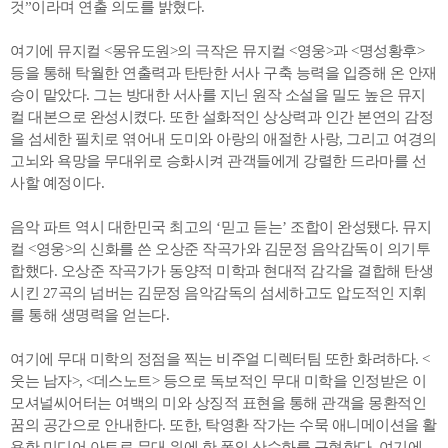
것”이라며 연출 의도를 밝혔다.
여기에 뮤지컬 <몽유도원>의 극작은 뮤지컬 <영웅>과 <명성황후>
등을 통해 탁월한 연출력과 탄탄한 서사 구축 능력을 입증해 온 안재
승이 맡았다. 그는 방대한 서사를 지닌 원작 소설을 밀도 높은 뮤지
컬 대본으로 완성시켰다. 또한 설화적인 상상력과 인간 본연의 감정
을 섬세한 필치로 엮어내 도미와 아랑의 애절한 사랑, 그리고 여경의
고뇌와 욕망을 무대위로 승화시켜 관객들에게 강렬한 드라마를 선
사할 예정이다.
음악 파트 역시 대한민국 최고의 ‘믿고 듣는’ 조합이 완성됐다. 뮤지
컬 <영웅>의 신화를 쓴 오상준 작곡가와 김문정 음악감독이 의기투
합했다. 오상준 작곡가가 동양적 미학과 현대적 감각을 결합해 탄생
시킨 27곡의 넘버는 김문정 음악감독의 섬세하고도 압도적인 지휘
를 통해 생명력을 얻는다.
여기에 무대 미학의 정점을 찍는 비주얼 디렉터팀 또한 화려하다. <
웃는 남자>, <데스노트> 등으로 독보적인 무대 미학을 인정받은 이
모셔널씨어터는 여백의 미와 상징적 표현을 통해 관객을 몽환적인
꿈의 공간으로 안내한다. 또한, 탁영환 작가는 수묵 애니메이션을 활
용한 미디어 아트로 무대 위에 한 폭의 산수화를 구현한다. 여기에