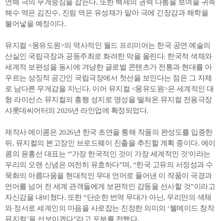
연해 극의 무게중심을 잡는다. 또한 백제의 권력 다툼을 보여줄 귀족
해수 역은 김진수, 진림 역은 유성재가 맡아 극에 긴장감과 해학을
불어넣을 예정이다.
뮤지컬 <몽유도원>의 역사적인 월드 프리미어는 한국 공연 예술의
산실인 국립극장과 공동주최로 화려한 막을 올린다. 한국적 색채와
세계적 보편성을 동시에 겨냥한 글로벌 콘텐츠가 전통과 현대를 아
우르는 상징적 공간인 국립극장에서 첫선을 보인다는 점은 그 자체
로 남다른 무게감을 지닌다. 이어 뮤지컬 <몽유도원>은 세계적인 대
형 라이선스 뮤지컬의 흥행 성지로 명성을 떨쳐온 뮤지컬 전용극장
샤롯데씨어터의 2026년 라인업에 확정되었다.
제작사 에이콤은 2026년 한국 초연을 통해 작품의 완성도를 입증한
뒤, 뮤지컬의 본고장인 브로드웨이 진출을 추진할 계획 중이다. 에이
콤의 윤홍선 대표는 “'가장 한국적인 것이 가장 세계적인 것'이라는
우리의 오랜 신념은 여전히 유효하다”며, “한국 고유의 서정성과 수
묵화의 아름다움을 현대적인 무대 언어로 풀어낸 이 작품이 국경과
언어를 넘어 전 세계 관객들에게 보편적인 감동을 선사할 것”이라고
자신감을 내비쳤다. 또한 “단순한 번역 무대가 아닌, 우리만의 색채
와 정서로 세계인의 마음을 사로잡는 진정한 의미의 ‘웰메이드 창작
뮤지컬’을 선보이겠다”라고 포부를 전했다.