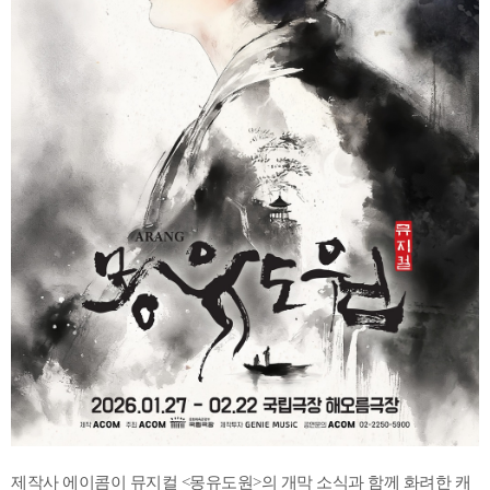
제작사 에이콤이 뮤지컬 <몽유도원>의 개막 소식과 함께 화려한 캐