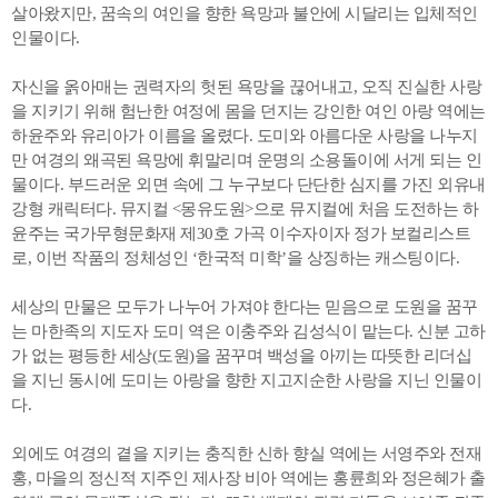
살아왔지만, 꿈속의 여인을 향한 욕망과 불안에 시달리는 입체적인
인물이다.
자신을 옭아매는 권력자의 헛된 욕망을 끊어내고, 오직 진실한 사랑
을 지키기 위해 험난한 여정에 몸을 던지는 강인한 여인 아랑 역에는
하윤주와 유리아가 이름을 올렸다. 도미와 아름다운 사랑을 나누지
만 여경의 왜곡된 욕망에 휘말리며 운명의 소용돌이에 서게 되는 인
물이다. 부드러운 외면 속에 그 누구보다 단단한 심지를 가진 외유내
강형 캐릭터다. 뮤지컬 <몽유도원>으로 뮤지컬에 처음 도전하는 하
윤주는 국가무형문화재 제30호 가곡 이수자이자 정가 보컬리스트
로, 이번 작품의 정체성인 ‘한국적 미학’을 상징하는 캐스팅이다.
세상의 만물은 모두가 나누어 가져야 한다는 믿음으로 도원을 꿈꾸
는 마한족의 지도자 도미 역은 이충주와 김성식이 맡는다. 신분 고하
가 없는 평등한 세상(도원)을 꿈꾸며 백성을 아끼는 따뜻한 리더십
을 지닌 동시에 도미는 아랑을 향한 지고지순한 사랑을 지닌 인물이
다.
외에도 여경의 곁을 지키는 충직한 신하 향실 역에는 서영주와 전재
홍, 마을의 정신적 지주인 제사장 비아 역에는 홍륜희와 정은혜가 출