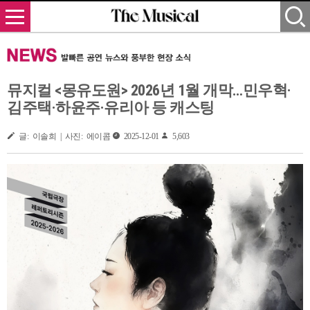
뮤지컬 <몽유도원> 2026년 1월 개막…민우혁·
김주택·하윤주·유리아 등 캐스팅
글: 이솔희 | 사진: 에이콤
2025-12-01
5,603