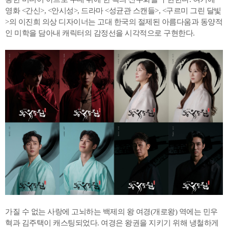
영화 <간신>, <안시성>, 드라마 <성균관 스캔들>, <구르미 그린 달빛
>의 이진희 의상 디자이너는 고대 한국의 절제된 아름다움과 동양적
인 미학을 담아내 캐릭터의 감정선을 시각적으로 구현한다.
가질 수 없는 사랑에 고뇌하는 백제의 왕 여경(개로왕) 역에는 민우
혁과 김주택이 캐스팅되었다. 여경은 왕권을 지키기 위해 냉철하게