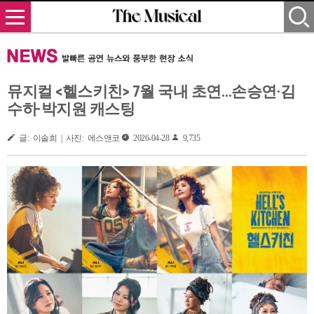
뮤지컬 <헬스키친> 7월 국내 초연…손승연·김
수하·박지원 캐스팅
글: 이솔희 | 사진: 에스앤코
2026-04-28
9,735