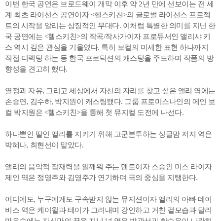
이번 한국 공연은 브로드웨이 개막 이후 약 2년 만에 선보이는 전 세
계 최초 라이선스 공연이자 <헬스키친>의 글로벌 라이선스 프로젝
트의 시작을 알리는 상징적인 무대다. 이처럼 특별한 의미를 지닌 한
국 공연에는 <헬스키친>의 작곡/작사가이자 프로듀서인 앨리샤 키
스 역시 깊은 관심을 기울였다. 특히 보컬의 미세한 표현 하나까지
직접 디렉팅 하는 등 한국 프로덕션의 캐스팅을 주도하며 작품의 방
향성을 견고히 했다.
열정과 자유, 그리고 세상에서 자신의 자리를 찾고 싶은 앨리 역에는
손승연, 김수하, 박지원이 캐스팅됐다. 그룹 프로미스나인의 메인 보
컬 박지원은 <헬스키친>을 통해 첫 뮤지컬 도전에 나선다.
하나뿐인 딸인 앨리를 지키기 위해 고군분투하는 싱글맘 저지 역은
박혜나, 최현선이 맡았다.
앨리의 음악적 잠재력을 일깨워 주는 멘토이자 스승인 미스 라이자
제인 역은 정영주와 김영주가 연기하며 극의 중심을 지탱한다.
어디에도, 누구에게도 구속받지 않는 뮤지션이자 앨리의 아빠 데이
비스 역은 케이윌과 테이가 그려내며 강인하고 거친 겉모습과 달리