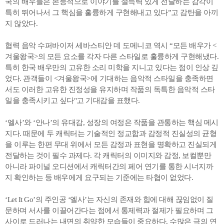
국의 배우들은 본능적으로 이야기를 설득력 있게 전달하는 감각이
특히 뛰어나서 그 핵심을 훌륭하게 구현해내고 있다”고 감탄을 아끼
지 않았다.
협력 음악 수퍼바이저 세바스티안 데 도메니코 역시 “모든 배우가 <
겨울왕국>의 모든 요소를 각자 다른 스타일로 훌륭하게 구현해냈다.
특히 한국 배우만의 고유한 소리 미학을 지니고 있다는 점이 인상 깊
었다. 관객들이 <겨울왕국>에 기대하는 음악적 스타일을 충족하면
서도 이러한 고유한 진정성을 유지하며 작품의 독특한 음악적 스타
일을 충족시키고 싶다"고 기대감을 표했다.
‘엘사’와 ‘안나’의 유대감, 성장의 여정은 작품을 관통하는 핵심 메시
지다. 때문에 두 캐릭터는 기술적인 정교함과 감정적 진실성의 균형
을 이루는 한편 무대 위에서 모든 감정과 표현을 명확하고 진실되게
전달하는 것이 필수 과제다. 각 캐릭터의 이미지와 감정, 보컬뿐만
아니라 파이널 오디션에서 캐릭터간의 페어 연기를 통한 시너지까
지 확인하는 등 배우에게 요구되는 기준에는 타협이 없었다.
‘Let It Go’의 주인공 ‘엘사’는 자신의 존재와 힘에 대해 끊임없이 질
문하며 서사를 이끌어간다는 점에서 통제력과 절제가 필요하며 그
사이로 드러나는 내면의 취약한 모습들이 중요하다. 수많은 극의 연