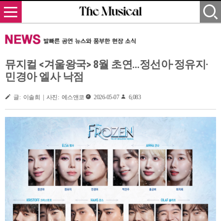
뮤지컬 <겨울왕국> 8월 초연…정선아·정유지·
민경아 엘사 낙점
글: 이솔희 | 사진: 에스앤코
2026-05-07
6,083