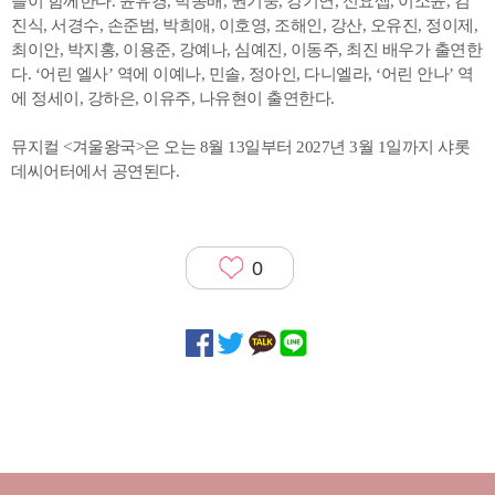
들이 함께한다. 윤유경, 박종배, 권기중, 강기연, 신요셉, 이소윤, 김
진식, 서경수, 손준범, 박희애, 이호영, 조해인, 강산, 오유진, 정이제,
최이안, 박지홍, 이용준, 강예나, 심예진, 이동주, 최진 배우가 출연한
다. ‘어린 엘사’ 역에 이예나, 민솔, 정아인, 다니엘라, ‘어린 안나’ 역
에 정세이, 강하은, 이유주, 나유현이 출연한다.
뮤지컬 <겨울왕국>은 오는 8월 13일부터 2027년 3월 1일까지 샤롯
데씨어터에서 공연된다.
0