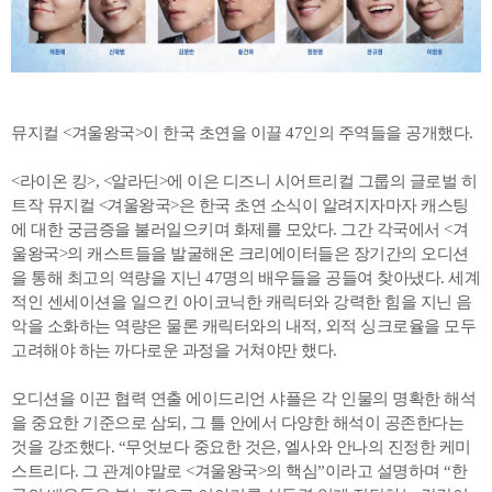
뮤지컬 <겨울왕국>이 한국 초연을 이끌 47인의 주역들을 공개했다.
<라이온 킹>, <알라딘>에 이은 디즈니 시어트리컬 그룹의 글로벌 히
트작 뮤지컬 <겨울왕국>은 한국 초연 소식이 알려지자마자 캐스팅
에 대한 궁금증을 불러일으키며 화제를 모았다. 그간 각국에서 <겨
울왕국>의 캐스트들을 발굴해온 크리에이터들은 장기간의 오디션
을 통해 최고의 역량을 지닌 47명의 배우들을 공들여 찾아냈다. 세계
적인 센세이션을 일으킨 아이코닉한 캐릭터와 강력한 힘을 지닌 음
악을 소화하는 역량은 물론 캐릭터와의 내적, 외적 싱크로율을 모두
고려해야 하는 까다로운 과정을 거쳐야만 했다.
오디션을 이끈 협력 연출 에이드리언 샤플은 각 인물의 명확한 해석
을 중요한 기준으로 삼되, 그 틀 안에서 다양한 해석이 공존한다는
것을 강조했다. “무엇보다 중요한 것은, 엘사와 안나의 진정한 케미
스트리다. 그 관계야말로 <겨울왕국>의 핵심”이라고 설명하며 “한