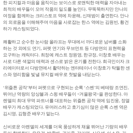
한 피지컬과 마음을 움직이는 보이스로 로맨틱한 매력을 자아내는
최적의 배우들이 모여 작품의 밀도를 높인다. 무뚝뚝하지만 안나의
여정을 함께하는 크리스토프 역에 차윤해, 신재범이 출연한다. 안나
의 외로움을 이해해주며 마음을 사로잡는 한스 역에는 김원빈, 황건
하가 캐스팅되었다.
쾌활하고 순수한 눈사람 올라프는 무대에서 까다로운 넘버를 소화
하는 것 외에도 연기, 퍼펫 연기와 무브먼트 등 다방면의 표현력을
요구하는 캐릭터다. 최정예 캐스트 정원영, 한규정, 이창호 배우는
서로 다른 색깔의 매력과 센스로 밝은 온기를 전한다. 희극인이자 크
리에이터로서 다방면에서 활약하는 엔터테이너 이창호가 탁월한 센
스와 영리함을 빛낼 뮤지컬 배우로 첫발을 내딛는다.
‘위즐튼 공작’부터 퍼펫으로 구현되는 순록 ‘스벤’의 베테랑 조연진,
뛰어난 역량의 앙상블과 스윙 배우들이 <겨울왕국>을 완성한다. 아
렌델의 최대 무역 파트너를 대표하는 위즐튼 공작 역에 임진웅, 정열
배우가 캐스팅되었다. 유머러스하고 호기심이 많은 순록 스벤 역은
김시영, 김형준 배우가 맡는다.
신비로운 아렌델의 세계를 더욱 풍성하게 채울 뛰어난 기량의 배우