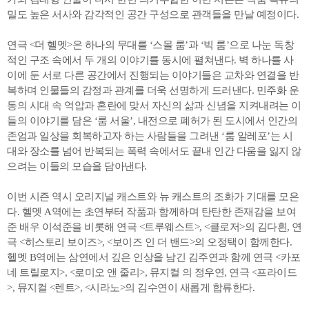
밀도 높은 서사와 감각적인 공간 구성으로 관객들을 만날 예정이다.
연극 <더 헬멧>은 하나의 무대를 ‘스몰 룸’과 ‘빅 룸’으로 나눈 독창
적인 구조 속에서 두 개의 이야기를 동시에 펼쳐낸다. 벽 하나를 사
이에 둔 서로 다른 공간에서 진행되는 이야기들은 교차와 연결을 반
복하며 인물들의 감정과 관계를 더욱 선명하게 드러낸다. 민주화 운
동의 시대 속 억압과 혼란에 맞서 자신의 삶과 신념을 지켜내려는 이
들의 이야기를 담은 ‘룸 서울’, 내전으로 폐허가 된 도시에서 인간의
존엄과 일상을 회복하고자 하는 사람들을 그려낸 ‘룸 알레포’는 시
대와 장소를 넘어 반복되는 폭력 속에서도 끝내 인간 다움을 잃지 않
으려는 이들의 모습을 담아낸다.
이번 시즌 역시 오리지널 캐스트와 뉴 캐스트의 조화가 기대를 모은
다. 헬멧 A역에는 초연부터 작품과 함께하며 탄탄한 존재감을 보여
준 배우 이석준을 비롯해 연극 <트루웨스트>, <클로저>의 김다흰, 연
극 <히스토리 보이즈>, <보이즈 인 더 밴드>의 오정택이 함께한다.
헬멧 B역에는 삼연에서 깊은 인상을 남긴 김주연과 함께 연극 <카포
네 트릴로지>, <로미오 앤 줄리>, 뮤지컬
의 정우연, 연극 <프라이드
>, 뮤지컬 <렌트>, <시라노>의 김수연이 새롭게 합류한다.