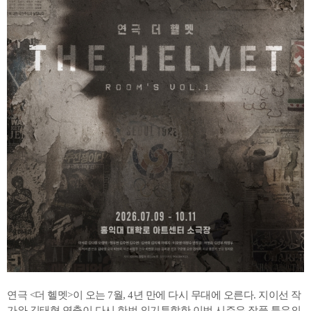
연극 <더 헬멧>이 오는 7월, 4년 만에 다시 무대에 오른다. 지이선 작
가와 김태형 연출이 다시 한번 의기투합한 이번 시즌은 작품 특유의