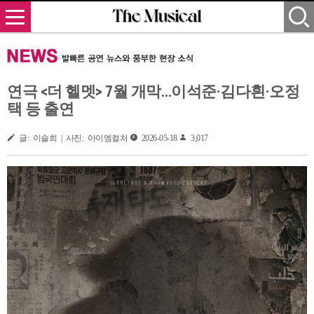
연극 <더 헬멧> 7월 개막…이석준·김다흰·오정
택 등 출연
글: 이솔희 | 사진: 아이엠컬처
2026-05-18
3,017