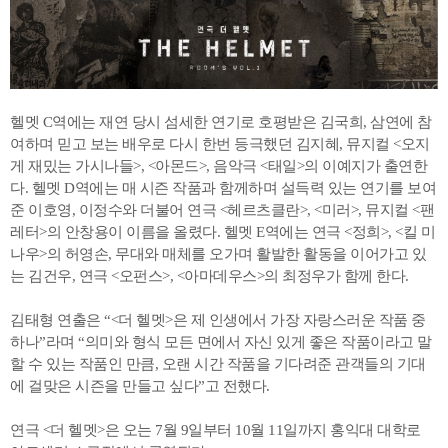
헬멧 C역에는 재연 당시 섬세한 연기로 호평받은 김국희, 삼연에 참
여하며 믿고 보는 배우로 다시 한번 등극했던 김지혜, 뮤지컬 <오지
게 재밌는 가시나들>, <아몬드>, 음악극 <태일>의 이예지가 출연한
다. 헬멧 D역에는 매 시즌 작품과 함께하며 설득력 있는 연기를 보여
준 이호영, 이정수와 더불어 연극 <헤르츠클란>, <미러>, 뮤지컬 <팬
레터>의 안창용이 이름을 올렸다. 헬멧 E역에는 연극 <정희>, <킬 미
나우>의 허영손, 무대와 매체를 오가며 활발한 활동을 이어가고 있
는 김건우, 연극 <오펀스>, <아마데우스>의 최정우가 함께 한다.
김태형 연출은 “<더 헬멧>은 제 인생에서 가장 자랑스러운 작품 중
하나”라며 “의미와 형식 모든 면에서 자신 있게 좋은 작품이라고 말
할 수 있는 작품인 만큼, 오랜 시간 작품을 기다려준 관객들의 기대
에 걸맞은 시즌을 만들고 싶다”고 전했다.
연극 <더 헬멧>은 오는 7월 9일부터 10월 11일까지 홍익대 대학로