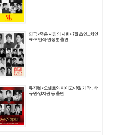
연극 <죽은 시인의 사회> 7월 초연…차인
표·오만석·연정훈 출연
뮤지컬 <오셀로와 이아고> 9월 개막…박
규원·양지원 등 출연