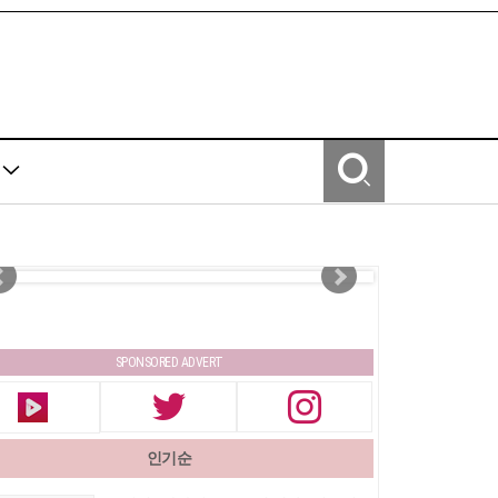
Y
SPONSORED ADVERT
인기순