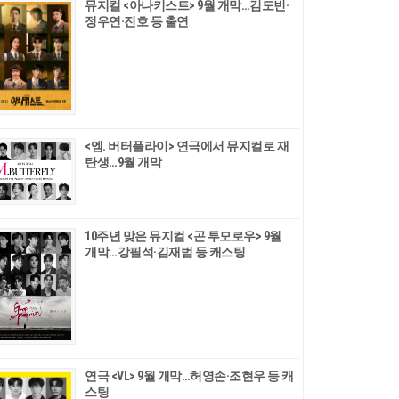
뮤지컬 <아나키스트> 9월 개막…김도빈·
정우연·진호 등 출연
<엠. 버터플라이> 연극에서 뮤지컬로 재
탄생…9월 개막
10주년 맞은 뮤지컬 <곤 투모로우> 9월
개막…강필석·김재범 등 캐스팅
연극 <VL> 9월 개막…허영손·조현우 등 캐
스팅