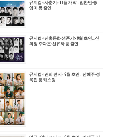
뮤지컬 <사춘기> 11월 개막…임찬민·송
영미 등 출연
뮤지컬 <잔혹동화 생존기> 9월 초연…신
의정·주다온·선유하 등 출연
뮤지컬 <연의 편지> 9월 초연…전혜주·정
욱진 등 캐스팅