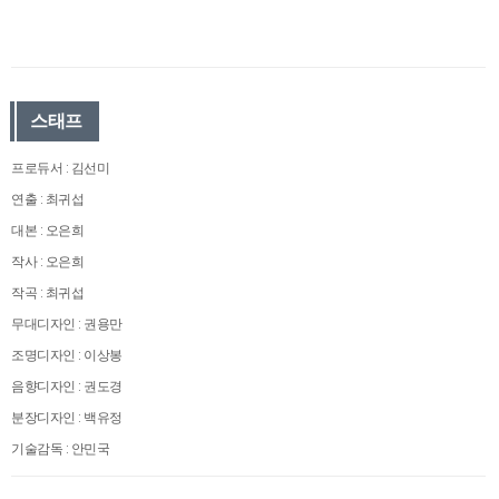
스태프
프로듀서 : 김선미
연출 : 최귀섭
대본 : 오은희
작사 : 오은희
작곡 : 최귀섭
무대디자인 : 권용만
조명디자인 : 이상봉
음향디자인 : 권도경
분장디자인 : 백유정
기술감독 : 안민국