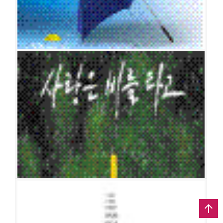
사랑은 비를 타고
공연일시
2011-02-23 ~ 2011-05-29
공연장
충무아트홀 소극장 블루
출연진
김성기
김장섭
임춘길
홍록기
김법래
최성원
최수형
김태한
주종혁(라이언)
보령
백주연
소유진
김소향
이여울
서지유
김상미
사랑은 비를 타고
공연일시
2004-06-13 ~ 2007-04-30
공연장
인켈아트홀
출연진