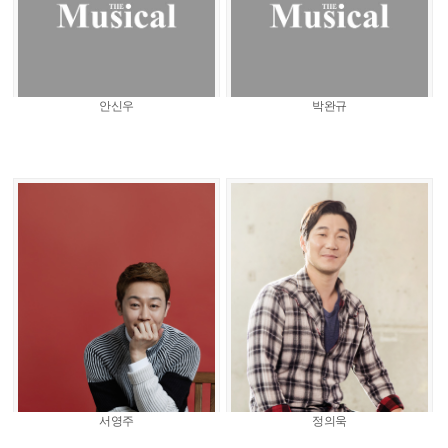
안신우
박완규
서영주
정의욱