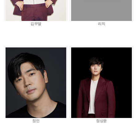
김무열
리치
정민
정상윤