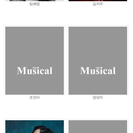
임혜영
김지우
조민아
양보미