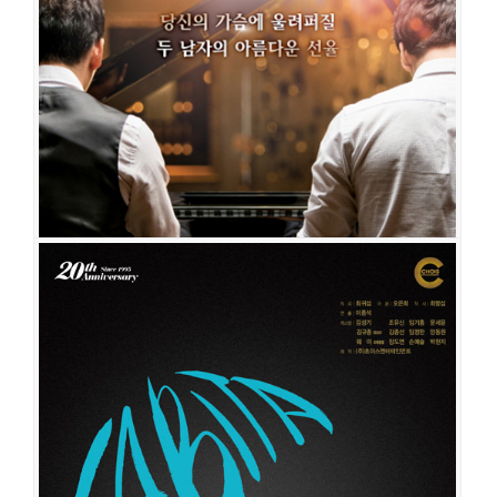
사랑은 비를 타고
공연일시
2019-01-04 ~ 2020-01-19
공연장
예술극장 나무와물
출연진
홍경수
김성수
박세웅
강동석
조준휘
김강진
김다솜
김지우
이서영
이영호
최형석
여운
양승호
김주왕
이동화
신동근
박경진
수하
사랑은 비를 타고
공연일시
2017-10-07 ~ 2018-12-30
공연장
예술극장 나무와물
출연진
강승완
김순택
조현우
임현준
김한재
김나현
김소정
정태리
황만익
이선근
박준후(박영필)
정휘욱
임현태
백인영
최민아
홍경수
안
덕용
이영호
조병준
김준영
윤담
최민우
김은비
김가빈
김민영