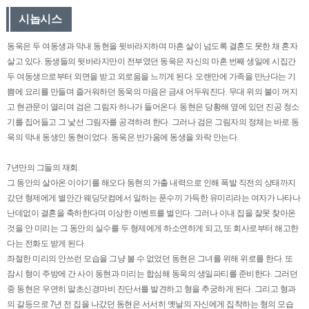
시놉시스
동욱은 두 여동생과 막내 동현을 뒷바라지하며 마흔 살이 넘도록 결혼도 못한 채 혼자
살고 있다. 동생들의 뒷바라지만이 전부였던 동욱은 자신의 마흔 번째 생일에 시집간
두 여동생으로부터 외면을 받고 외로움을 느끼게 된다. 오랜만에 가족을 만난다는 기
쁨에 요리를 만들며 즐거워하던 동욱의 마음은 금새 어두워진다. 무대 위의 불이 꺼지
고 현관문이 열리며 검은 그림자 하나가 들어온다. 동현은 당황해 옆에 있던 진공 청소
기를 집어들고 그 낯선 그림자를 공격하려 한다. 그러나 검은 그림자의 정체는 바로 동
욱의 막내 동생인 동현이었다. 동욱은 반가움에 동생을 와락 안는다.
7년만의 그들의 재회.
그 동안의 살아온 이야기를 해오다 동현의 가출 내력으로 인해 폭발 직전의 상태까지
갔던 형제에게 별안간 웨딩닷컴에서 일하는 푼수끼 가득한 유미리라는 여자가 나타나
난데없이 결혼을 축하한다며 이상한 이벤트를 벌인다. 그러나 이내 집을 잘못 찾아온
것을 안 미리는 그 동안의 실수를 두 형제에게 하소연하게 되고, 또 회사로부터 해고한
다는 전화도 받게 된다.
좌절한 미리의 안쓰런 모습을 그냥 볼 수 없었던 동현은 그녀를 위해 위로를 한다. 또
잠시 형이 주방에 간 사이 동현과 미리는 합심해 동욱의 생일파티를 준비한다. 그러던
중 동현은 우연히 말초신경마비 진단서를 발견하고 형을 추궁하게 된다. 그리고 형과
의 갈등으로 7년 전 집을 나갔던 동현은 서서히 옛날의 자신에게 집착하는 형의 모습