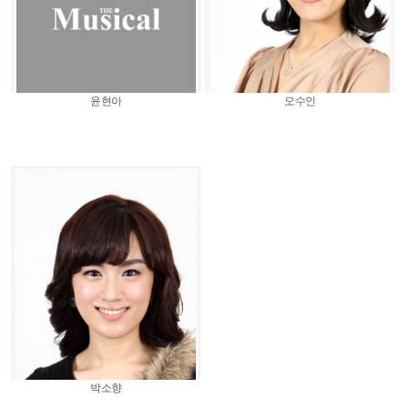
윤현아
오수인
박소향