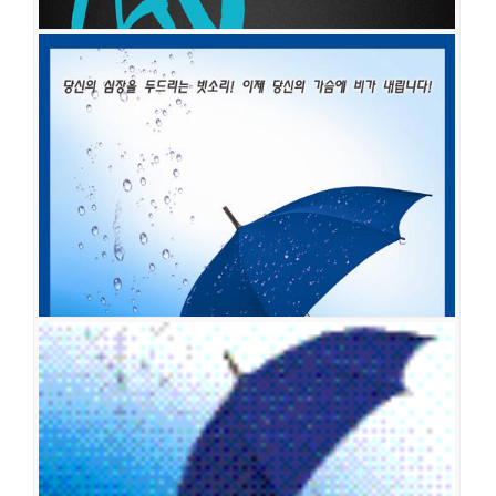
사랑은 비를 타고
공연일시
2016-04-15 ~ 2016-08-27
공연장
동양예술극장 2관
출연진
안재모
전진오
이동준
박유덕
김견우(제이)
원성준
은경균
김
려원
이경진
홍민아
임현수
박시원
황만익
김순택
이민재
승호
전재홍
김지휘
임현준
이보람
김지현
김소정
세미
사랑은 비를 타고(SABITA)
공연일시
2015-06-06 ~ 2015-08-30
공연장
유니플렉스 2관
출연진
김성기
조유신
임기홍
문세윤
김규종
김종선
임정한
양동원
웨이
장도연
손예슬
박현지