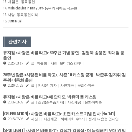
13. 내 꿈은 - 동욱,동현
14. Midnight Blue in Rainy Day - 동욱의 피아노 곡,동현
15. 사랑 - 동욱,동현,미리
16. Curtain Call
관련기사
뮤지컬 <사랑은 비를 타고> 30주년 기념 공연…김형묵·송용진·최대철 등
출연
2025-03-17
글: 이솔희 | 사진: 보더리스컴퍼니
25주년 맞은 <사랑은 비를 타고>, 시즌 10 캐스팅 공개…박준후·김지휘·김
주왕·이동화 출연
2020-01-29
글 | 안시은 기자 | 사진제공 | 문화아이콘
뮤지컬 <사랑은 비를 타고>에 안재모, 박유덕 등 캐스팅
2016-03-09
글 | 조경은(수습기자) | 사진제공 | 문화아이콘
[CELEBRATION] <사랑은 비를 타고> 초연 캐스트 기념 인사 [No.141]
2015-07-06
사진 | | 사진제공 | 씨에이치 수박 | | 정리| 나윤정·안세영
[SPOTLIGHT] <사랑은 비를 타고> 김성기·김장섭 - 더 듬직해진 무대 위 맏