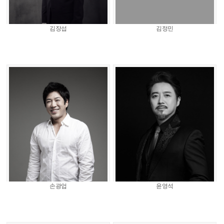
김장섭
김정민
손광업
윤영석