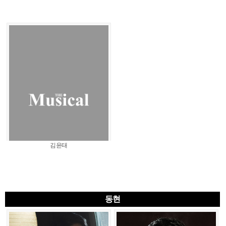
김윤태
동현