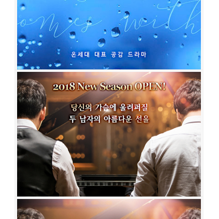
사랑은 비를 타고
공연일시
2020-02-14 ~ 2100-01-01
공연장
예술극장 나무와물
출연진
홍경수
이영호
김성수
박세웅
박준후(박영필)
김지휘
김주왕
이동화
박경진
김민영
서은교