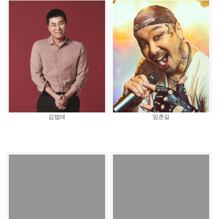
김법래
임춘길