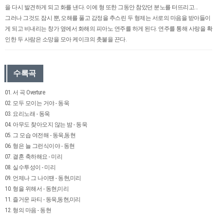
을 다시 발견하게 되고 화를 낸다. 이에 형 또한 그동안 참았던 분노를 터뜨리고...
그러나 그것도 잠시 뿐, 오해를 풀고 감정을 추스린 두 형제는 서로의 마음을 받아들이
게 되고 비내리는 창가 옆에서 화해의 피아노 연주를 하게 된다. 연주를 통해 사랑을 확
인한 두 사람은 소망을 모아 케이크의 촛불을 끈다.
수록곡
01. 서 곡 Overture
02. 모두 모이는 거야 - 동욱
03. 요리노래 - 동욱
04. 아무도 찾아오지 않는 밤 - 동욱
05. 그 모습 여전해 - 동욱,동현
06. 형은 늘 그런식이야 - 동현
07. 결혼 축하해요 - 미리
08. 실수투성이 - 미리
09. 언제나 그 나이땐 - 동현,미리
10. 형을 위해서 - 동현,미리
11. 즐거운 파티 - 동욱,동현,미리
12. 형의 마음 - 동현