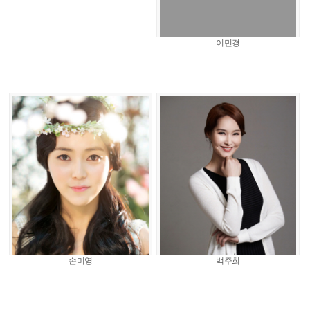
이민경
손미영
백주희