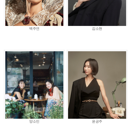
백주연
김소현
양소민
윤공주