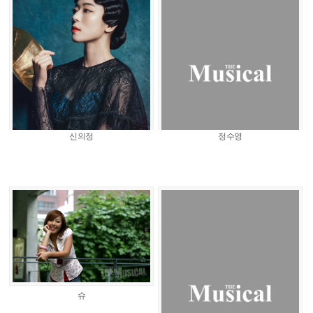
신의정
정수영
슈