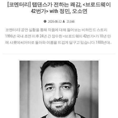
[코멘터리] 탭댄스가 전하는 쾌감, <브로드웨이
42번가> with 정민, 오소연
2020-08-12
21,046
코멘터리| 공연 실황을 통해 작품에 대해 들어보는 비하인드 스토리
1996년 국내 초연 이후 24년 간 장수한 <브로드웨이 42번가>가 10년 만
에 샤롯데씨어터로 돌아와 여름을 뜨겁게 달구고 있습니다. 1930년대
미..