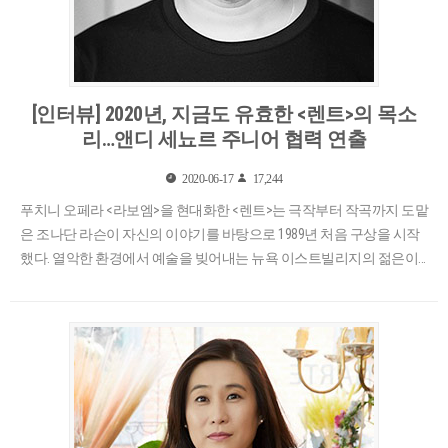
[인터뷰] 2020년, 지금도 유효한 <렌트>의 목소
리…앤디 세뇨르 주니어 협력 연출
2020-06-17
17,244
푸치니 오페라 <라보엠>을 현대화한 <렌트>는 극작부터 작곡까지 도맡
은 조나단 라슨이 자신의 이야기를 바탕으로 1989년 처음 구상을 시작
했다. 열악한 환경에서 예술을 빚어내는 뉴욕 이스트빌리지의 젊은이
들을 ..