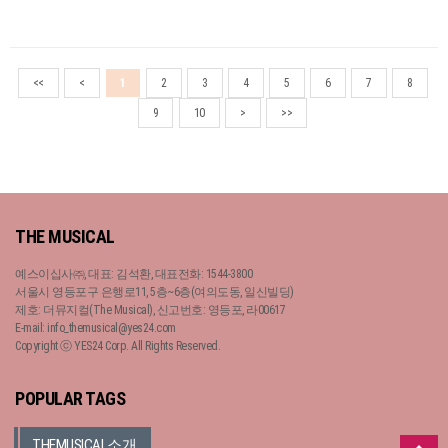
프..
<<
<
1
2
3
4
5
6
7
8
9
10
>
>>
THE MUSICAL
예스이십사㈜, 대표: 김석환, 대표전화: 1544-3800
서울시 영등포구 은행로11, 5층~6층(여의도동, 일신빌딩)
제호: 더뮤지컬(The Musical), 신고번호: 영등포, 라00617
E-mail: info_themusical@yes24.com
Copyright ⓒ YES24 Corp. All Rights Reserved.
POPULAR TAGS
THEMUSICAL소개