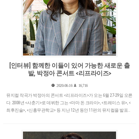
[인터뷰] 함께한 이들이 있어 가능한 새로운 출
발, 박정아 콘서트 <리프라이즈>
2020-06-16
16,716
뮤지컬 작곡가 박정아의 콘서트 <리프라이즈>가 오는 6월 27-29일 오른
다. 2008년 <사춘기>로 데뷔한 그는 <마마 돈 크라이>, <트레이스 유>, <
최후진술>, <신흥무관학교> 등 지난 12년 동안 11편의 뮤지컬을 발표
했..